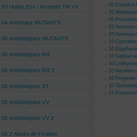
05 Estradio
03 Huiles Ess - Aromato TM VV
05 Medroges
05 Promestr
04 Antiviraux MUTANTS
05 Serenoa-
05 Serenoa-r
05 Antibiotiques MUTANTS
10 Cyproter
10 Ergyflavo
05 Antibiotiques RR
10 Gattilier
10 Liothyro
05 Antibiotiques RR 2
10 NeoMerca
10 Progeste
10 Tamsulos
05 Antibiotiques ST
15 Prazosin
05 Antibiotiques VV
05 Antibiotiques VV 2
05 Z Abcès de Fixation