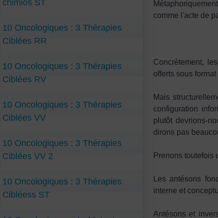
chimios ST
Métaphoriquement,
comme l'acte de pa
10 Oncologiques : 3 Thérapies
Ciblées RR
Concrètement, les 
10 Oncologiques : 3 Thérapies
offerts sous format
Ciblées RV
Mais structurellem
10 Oncologiques : 3 Thérapies
configuration inf
Ciblées VV
plutôt devrions-n
dirons pas beaucou
10 Oncologiques : 3 Thérapies
Ciblées VV 2
Prenons toutefois 
Les antésons fonc
10 Oncologiques : 3 Thérapies
interne et conceptu
Cibléess ST
Antésons et inver