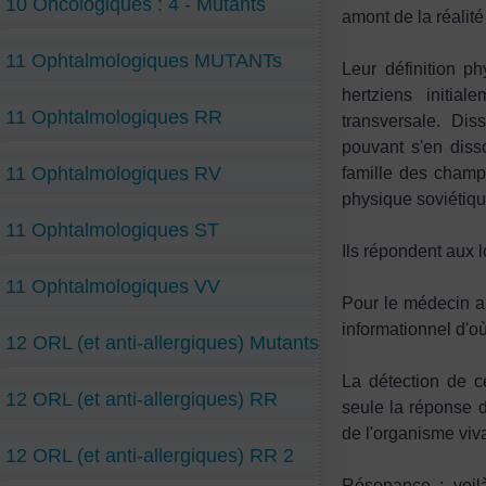
10 Oncologiques : 4 - Mutants
amont de la réalité 
11 Ophtalmologiques MUTANTs
Leur définition p
hertziens initia
11 Ophtalmologiques RR
transversale. Di
pouvant s'en disso
11 Ophtalmologiques RV
famille des champ
physique soviétiqu
11 Ophtalmologiques ST
Ils répondent aux l
11 Ophtalmologiques VV
Pour le médecin au
informationnel d'où
12 ORL (et anti-allergiques) Mutants
La détection de c
12 ORL (et anti-allergiques) RR
seule la réponse 
de l'organisme viva
12 ORL (et anti-allergiques) RR 2
Résonance : voil