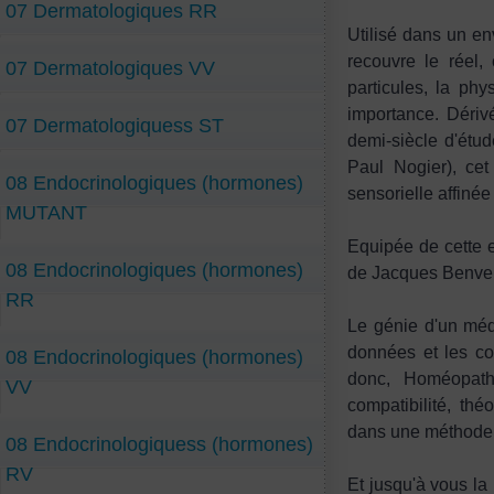
07 Dermatologiques RR
Utilisé dans un en
recouvre le réel, 
07 Dermatologiques VV
particules, la ph
importance. Dérivé
07 Dermatologiquess ST
demi-siècle d'étu
Paul Nogier), cet
08 Endocrinologiques (hormones)
sensorielle affinée
MUTANT
Equipée de cette e
08 Endocrinologiques (hormones)
de Jacques Benven
RR
Le génie d'un méde
données et les co
08 Endocrinologiques (hormones)
donc, Homéopath
VV
compatibilité, thé
dans une méthode c
08 Endocrinologiquess (hormones)
RV
Et jusqu'à vous la